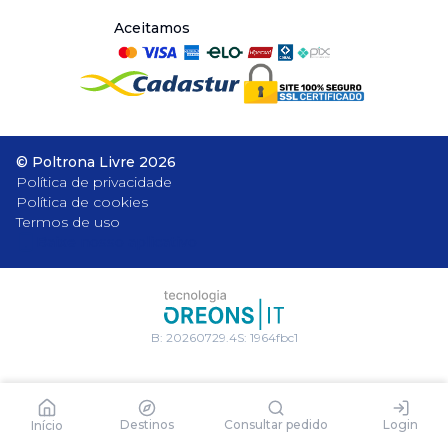
Aceitamos
©
Poltrona Livre
2026
Política de privacidade
Política de cookies
Termos de uso
Baixe nosso aplicativo
B:
20260729.4
S:
1964fbc1
Destinos
Consultar pedido
Login
Início