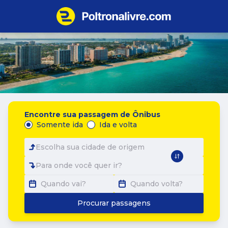
Encontre sua passagem de Ônibus
Somente ida
Ida e volta
Escolha sua cidade de origem
Para onde você quer ir?
Quando vai?
Quando volta?
Procurar passagens