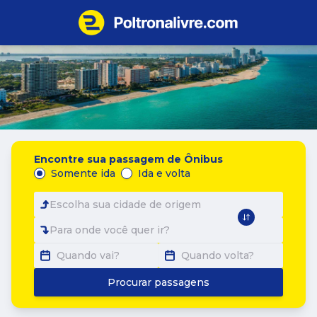
Encontre sua passagem de Ônibus
Somente ida
Ida e volta
Escolha sua cidade de origem
Para onde você quer ir?
Quando vai?
Quando volta?
Procurar passagens