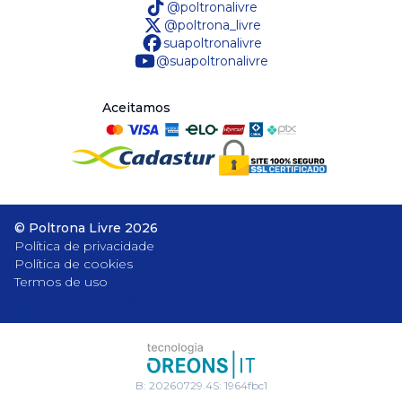
@poltronalivre
@poltrona_livre
suapoltronalivre
@suapoltronalivre
Aceitamos
©
Poltrona Livre
2026
Política de privacidade
Política de cookies
Termos de uso
Baixe nosso aplicativo
B:
20260729.4
S:
1964fbc1