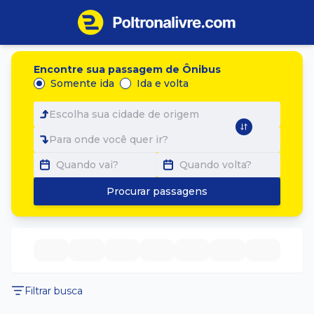
Encontre sua passagem de Ônibus
Somente ida
Ida e volta
Escolha sua cidade de origem
Para onde você quer ir?
Quando vai?
Quando volta?
Procurar passagens
Filtrar busca