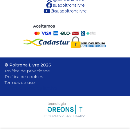
suapoltronalivre
@suapoltronalivre
Aceitamos
©
Poltrona Livre
2026
Política de privacidade
Política de cookies
Termos de uso
Baixe nosso aplicativo
B:
20260729.4
S:
1964fbc1