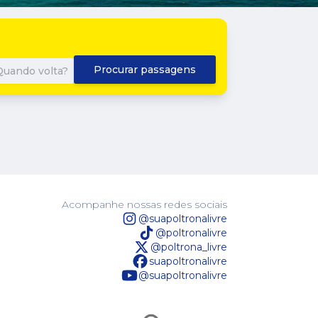
Procurar passagens
Quando volta?
Acompanhe nossas redes sociais
@suapoltronalivre
@poltronalivre
@poltrona_livre
suapoltronalivre
@suapoltronalivre