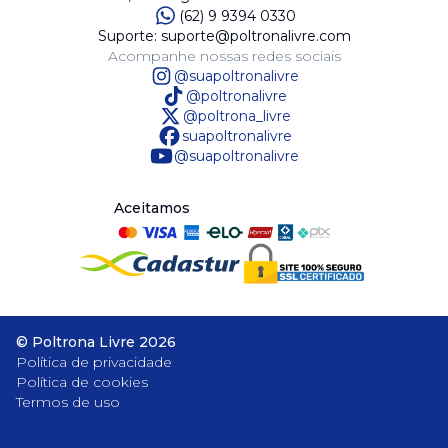
(62) 9 9394 0330
Suporte: suporte@poltronalivre.com
Acompanhe nossas redes sociais
@suapoltronalivre
@poltronalivre
@poltrona_livre
suapoltronalivre
@suapoltronalivre
Aceitamos
©
Poltrona Livre
2026
Política de privacidade
Política de cookies
Termos de uso
Baixe nosso aplicativo