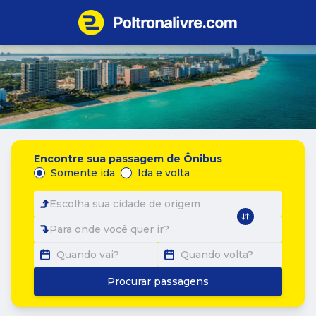
Encontre sua passagem de Ônibus
Somente ida
Ida e volta
Escolha sua cidade de origem
Para onde você quer ir?
Quando vai?
Quando volta?
Procurar passagens