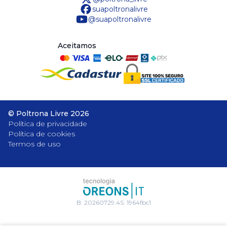
suapoltronalivre
@suapoltronalivre
Aceitamos
©
Poltrona Livre
2026
Política de privacidade
Política de cookies
Termos de uso
Baixe nosso aplicativo
B:
20260729.4
S:
1964fbc1