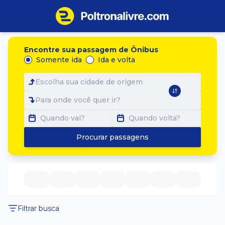
Encontre sua passagem de Ônibus
Somente ida
Ida e volta
Escolha sua cidade de origem
Para onde você quer ir?
Quando vai?
Quando volta?
Procurar passagens
Filtrar busca