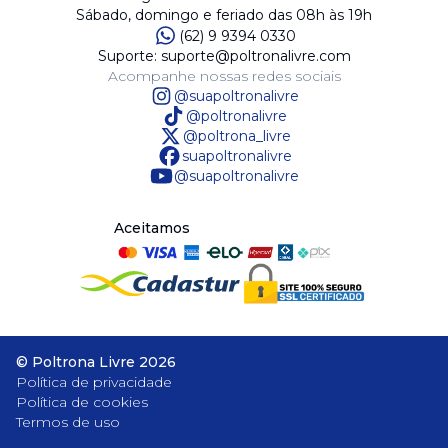
Sábado, domingo e feriado das 08h às 19h
(62) 9 9394 0330
Suporte: suporte@poltronalivre.com
Acompanhe nossas redes sociais
@suapoltronalivre
@poltronalivre
@poltrona_livre
suapoltronalivre
@suapoltronalivre
Aceitamos
©
Poltrona Livre
2026
Política de privacidade
Política de cookies
Termos de uso
Baixe nosso aplicativo