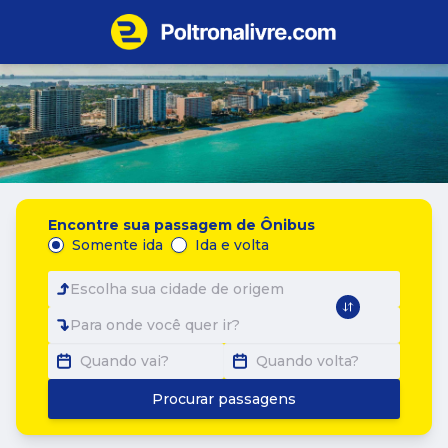
Encontre sua passagem de Ônibus
Somente ida
Ida e volta
Escolha sua cidade de origem
Para onde você quer ir?
Quando vai?
Quando volta?
Procurar passagens