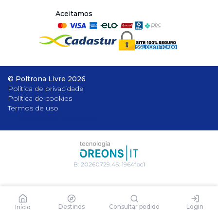
Aceitamos
©
Poltrona Livre
2026
Política de privacidade
Política de cookies
Termos de uso
Baixe nosso aplicativo
B:
20260729.4
S:
1964fbc1
Destinos
Consultar pedido
Login
Início