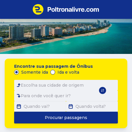
Encontre sua passagem de Ônibus
Somente ida
Ida e volta
Escolha sua cidade de origem
Para onde você quer ir?
Quando vai?
Quando volta?
Procurar passagens