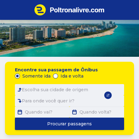
Encontre sua passagem de Ônibus
Somente ida
Ida e volta
Escolha sua cidade de origem
Para onde você quer ir?
Quando vai?
Quando volta?
Procurar passagens