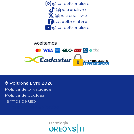
@suapoltronalivre
@poltronalivre
@poltrona_livre
suapoltronalivre
@suapoltronalivre
Aceitamos
©
Poltrona Livre
2026
Política de privacidade
Política de cookies
Termos de uso
Baixe nosso aplicativo