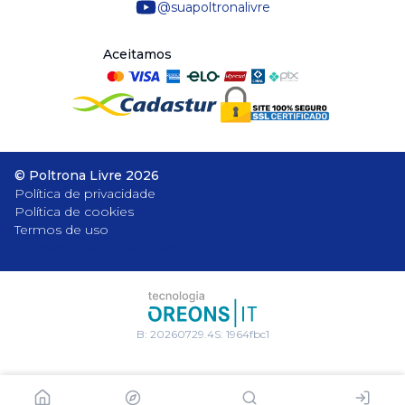
@suapoltronalivre
Aceitamos
©
Poltrona Livre
2026
Política de privacidade
Política de cookies
Termos de uso
Baixe nosso aplicativo
B:
20260729.4
S:
1964fbc1