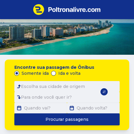
Encontre sua passagem de Ônibus
Somente ida
Ida e volta
Escolha sua cidade de origem
Para onde você quer ir?
Quando vai?
Quando volta?
Procurar passagens