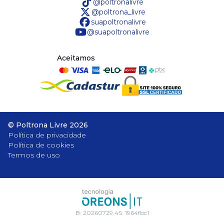
@poltronalivre
@poltrona_livre
suapoltronalivre
@suapoltronalivre
Aceitamos
©
Poltrona Livre
2026
Política de privacidade
Política de cookies
Termos de uso
Baixe nosso aplicativo
B:
20260729.4
S:
1964fbc1