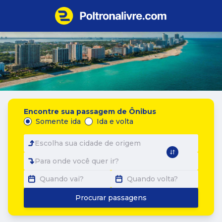
Encontre sua passagem de Ônibus
Somente ida
Ida e volta
Escolha sua cidade de origem
Para onde você quer ir?
Quando vai?
Quando volta?
Procurar passagens