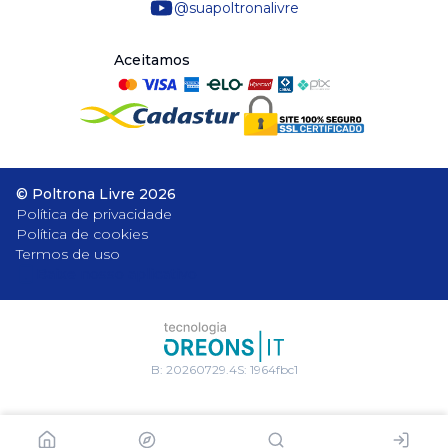
@suapoltronalivre
Aceitamos
©
Poltrona Livre
2026
Política de privacidade
Política de cookies
Termos de uso
Baixe nosso aplicativo
B:
20260729.4
S:
1964fbc1