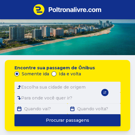
Encontre sua passagem de Ônibus
Somente ida
Ida e volta
Escolha sua cidade de origem
Para onde você quer ir?
Quando vai?
Quando volta?
Procurar passagens