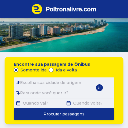
Encontre sua passagem de Ônibus
Somente ida
Ida e volta
Escolha sua cidade de origem
Para onde você quer ir?
Quando vai?
Quando volta?
Procurar passagens