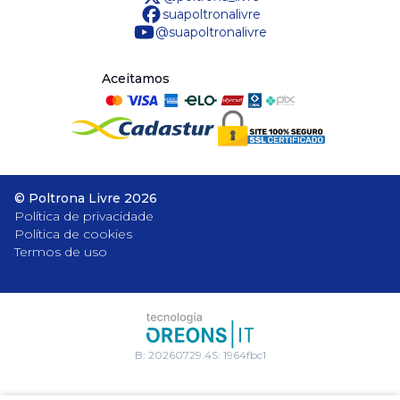
suapoltronalivre
@suapoltronalivre
Aceitamos
©
Poltrona Livre
2026
Política de privacidade
Política de cookies
Termos de uso
Baixe nosso aplicativo
B:
20260729.4
S:
1964fbc1