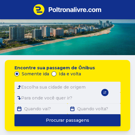
Encontre sua passagem de Ônibus
Somente ida
Ida e volta
Escolha sua cidade de origem
Para onde você quer ir?
Quando vai?
Quando volta?
Procurar passagens