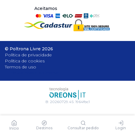
Aceitamos
©
Poltrona Livre
2026
Política de privacidade
Política de cookies
Termos de uso
Baixe nosso aplicativo
B:
20260729.4
S:
1964fbc1
Destinos
Consultar pedido
Login
Início