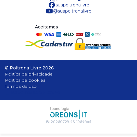
suapoltronalivre
@suapoltronalivre
Aceitamos
©
Poltrona Livre
2026
Política de privacidade
Política de cookies
Termos de uso
Baixe nosso aplicativo
B:
20260729.4
S:
1964fbc1