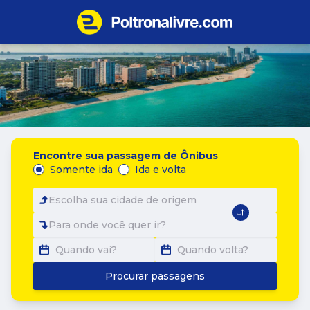
Encontre sua passagem de Ônibus
Somente ida
Ida e volta
Escolha sua cidade de origem
Para onde você quer ir?
Quando vai?
Quando volta?
Procurar passagens