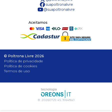
suapoltronalivre
@suapoltronalivre
Aceitamos
©
Poltrona Livre
2026
Política de privacidade
Política de cookies
Termos de uso
Baixe nosso aplicativo
B:
20260729.4
S:
1964fbc1