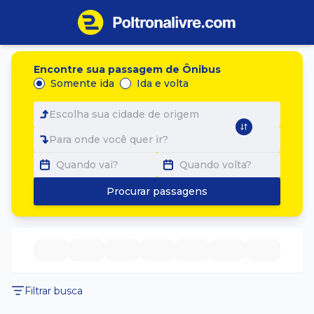
Encontre sua passagem de Ônibus
Somente ida
Ida e volta
Escolha sua cidade de origem
Para onde você quer ir?
Quando vai?
Quando volta?
Procurar passagens
Filtrar busca