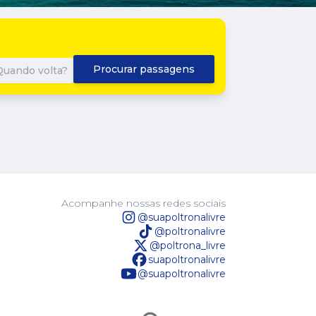
Procurar passagens
Quando volta?
Acompanhe nossas redes sociais
@suapoltronalivre
@poltronalivre
@poltrona_livre
suapoltronalivre
@suapoltronalivre